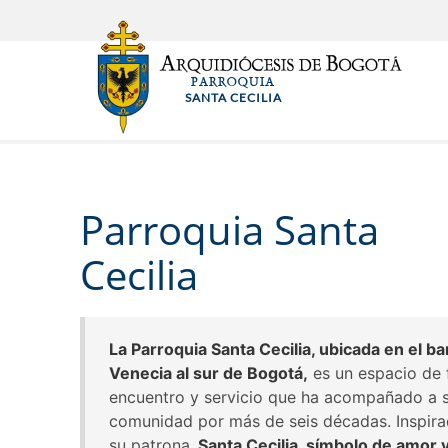
Pasar
al
contenido
PARROQUIA
principal
SANTA CECILIA
Parroquia Santa
Cecilia
La Parroquia Santa Cecilia, ubicada en el ba
Venecia al sur de Bogotá,
es un espacio de 
encuentro y servicio que ha acompañado a 
comunidad por más de seis décadas. Inspira
su patrona,
Santa Cecilia, símbolo de amor 