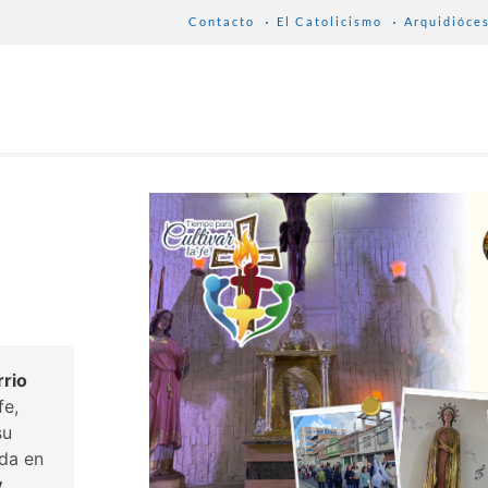
Contacto
El Catolicismo
Arquidióce
rrio
fe,
su
da en
y