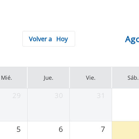
Ag
Hoy
Mié.
Jue.
Vie.
Sáb.
29
30
31
5
6
7