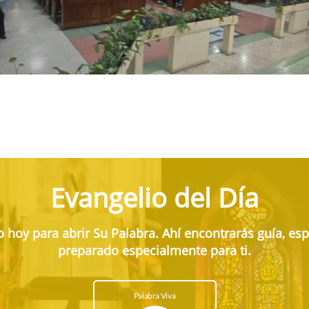
Evangelio del Día
oy para abrir Su Palabra. Ahí encontrarás guía, es
preparado especialmente para ti.
Palabra Viva