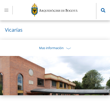
Pasar
al
contenido
principal
Vicarías
Mas información