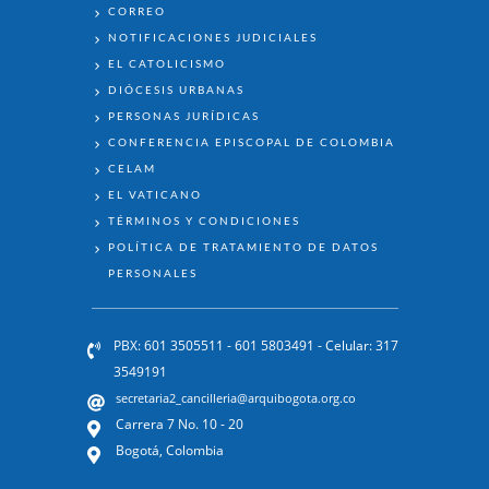
ENLACES
CORREO
NOTIFICACIONES JUDICIALES
EL CATOLICISMO
DIÓCESIS URBANAS
PERSONAS JURÍDICAS
CONFERENCIA EPISCOPAL DE COLOMBIA
CELAM
EL VATICANO
TÉRMINOS Y CONDICIONES
POLÍTICA DE TRATAMIENTO DE DATOS
PERSONALES
PBX: 601 3505511 - 601 5803491 - Celular: 317
3549191
secretaria2_cancilleria@arquibogota.org.co
Carrera 7 No. 10 - 20
Bogotá, Colombia